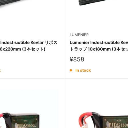
LUMENIER
 Indestructible Kevlar リポス
Lumenier Indestructible K
6x220mm (3本セット)
トラップ 10x180mm (3本セ
Sale
¥858
price
k
In stock