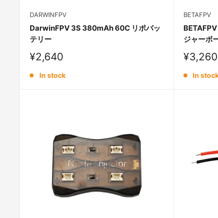
DARWINFPV
BETAFPV
DarwinFPV 3S 380mAh 60C リポバッ
BETAFP
テリー
ジャーボ
Sale
Sale
¥2,640
¥3,260
price
price
In stock
In stoc