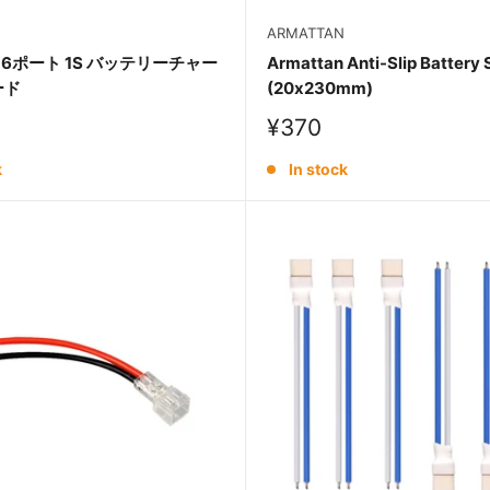
ARMATTAN
V 6ポート 1S バッテリーチャー
Armattan Anti-Slip Battery 
ード
(20x230mm)
Sale
¥370
price
k
In stock