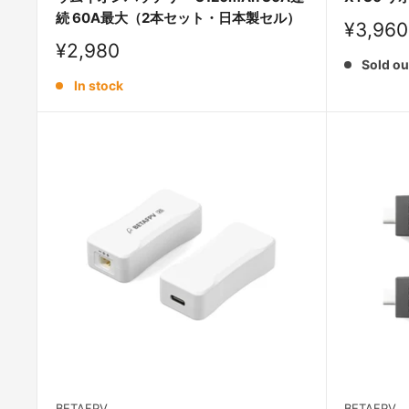
続 60A最大（2本セット・日本製セル）
Sale
¥3,960
price
Sale
¥2,980
Sold ou
price
In stock
BETAFPV
BETAFPV