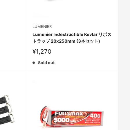
LUMENIER
Lumenier Indestructible Kevlar リポス
トラップ 20x250mm (3本セット)
Sale
¥1,270
price
Sold out