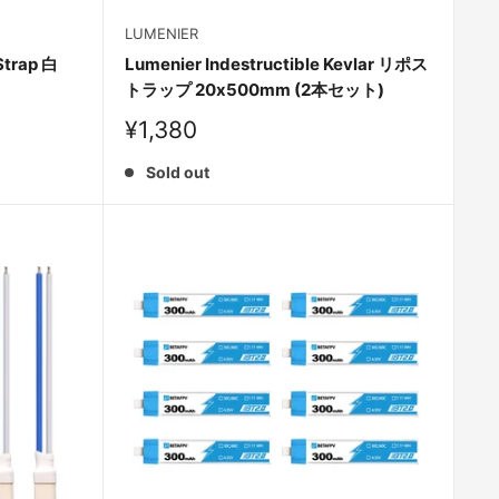
LUMENIER
Strap 白
Lumenier Indestructible Kevlar リポス
トラップ 20x500mm (2本セット)
Sale
¥1,380
price
Sold out