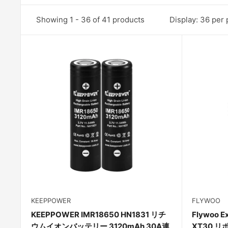
Showing 1 - 36 of 41 products
Display: 36 per
KEEPPOWER
FLYWOO
KEEPPOWER IMR18650 HN1831 リチ
Flywoo E
ウムイオンバッテリー 3120mAh 30A連
XT30 リ