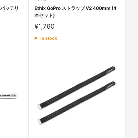
1S バッテリ
Ethix GoPro ストラップ V2 400mm (4
本セット)
Sale
¥1,760
price
In stock