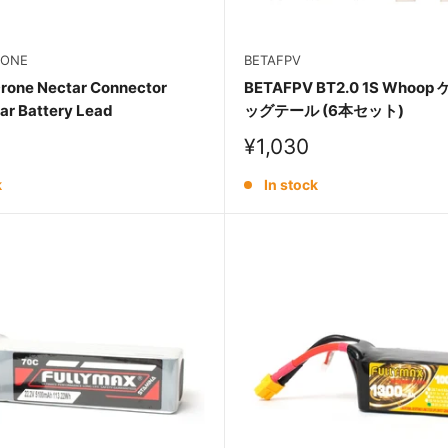
RONE
BETAFPV
one Nectar Connector
BETAFPV BT2.0 1S Whoo
ar Battery Lead
ッグテール (6本セット)
Sale
¥1,030
price
k
In stock