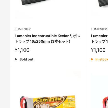
LUMENIER
LUMENIER
Lumenier Indestructible Kevlar リポス
Lumenier
トラップ 16x250mm (3本セット)
トラップ 1
Sale
Sale
¥1,100
¥1,100
price
price
Sold out
In stoc