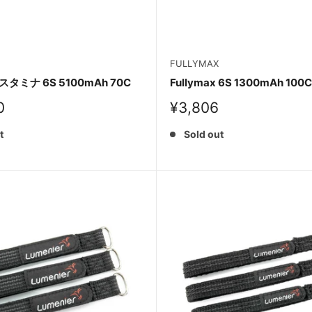
FULLYMAX
x スタミナ 6S 5100mAh 70C
Fullymax 6S 1300mAh 100C
Sale
0
¥3,806
price
t
Sold out