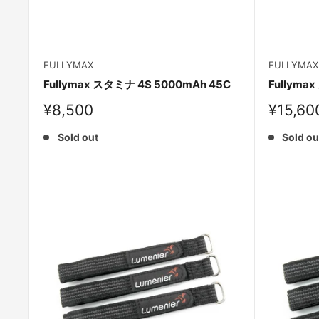
FULLYMAX
FULLYMAX
Fullymax スタミナ 4S 5000mAh 45C
Fullyma
Sale
Sale
¥8,500
¥15,60
price
price
Sold out
Sold ou