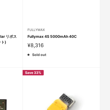
FULLYMAX
evlar リポス
Fullymax 4S 5000mAh 40C
ット)
Sale
¥8,316
price
Sold out
Save 33%