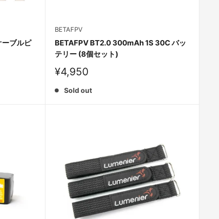
BETAFPV
p ケーブルピ
BETAFPV BT2.0 300mAh 1S 30C バッ
テリー (8個セット)
Sale
¥4,950
price
Sold out