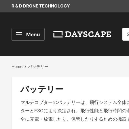
Skip
R & D DRONE TECHNOLOGY
to
content
DAYSCAPE
Menu
Home
バッテリー
バッテリー
マルチコプターのバッテリーは、
飛行システム全体
ターとESCにより決定され、飛行
性能と飛行時間の
全に充電・放電したり、保管したりするための機器で