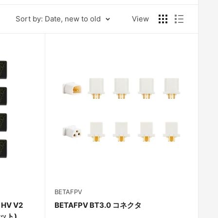
Sort by: Date, new to old
View
BETAFPV
 HV V2
BETAFPV BT3.0 コネクタ
ット)