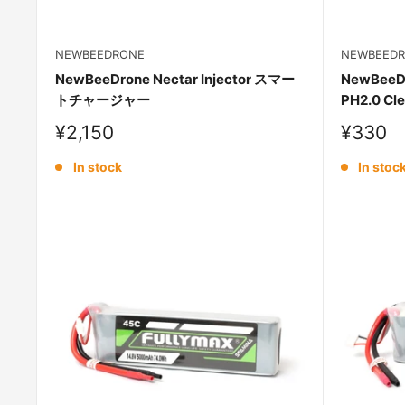
NEWBEEDRONE
NEWBEED
NewBeeDrone Nectar Injector スマー
NewBeeDr
トチャージャー
PH2.0 Cle
Sale
Sale
¥2,150
¥330
price
price
In stock
In stoc