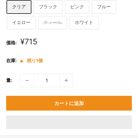
クリア
ブラック
ピンク
ブルー
イエロー
ティール
ホワイト
販
¥715
価格:
売
価
在庫:
残り1個
格
量:
カートに追加