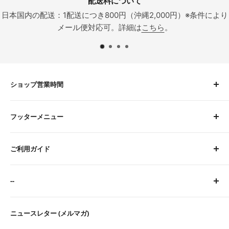
ついて
納期につ
（沖縄2,000円）※条件により
在庫品は決済完了後３営業日以内
詳細は
こちら
。
支払い完了で当
ショップ営業時間
平日 9:00〜16:00
フッターメニュー
土曜 9:00〜12:00
定休日：水・日・祝
About Us
※臨時休業日等はトップページにてご案内します。
ご利用ガイド
お問い合わせ
検索
サイトに関するFAQ
--
ご注文・お支払いについて
配送について
特定商取引法に基づく表記
ニュースレター (メルマガ)
返品・交換・初期不良・海外製品について
プライバシーポリシー