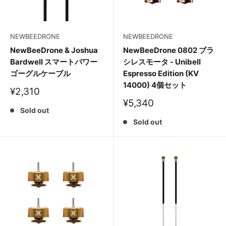
NEWBEEDRONE
NEWBEEDRONE
NewBeeDrone & Joshua
NewBeeDrone 0802 ブラ
Bardwell スマートパワー
シレスモータ - Unibell
ゴーグルケーブル
Espresso Edition (KV
14000) 4個セット
販
¥2,310
売
販
¥5,340
価
Sold out
売
格
価
Sold out
格