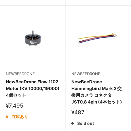
格
NEWBEEDRONE
NEWBEEDRONE
NewBeeDrone Flow 1102
NewBeeDrone
Motor (KV 10000/19000)
Hummingbird Mark 2 交
4個セット
換用カメラ コネクタ
JST0.8 4pin (4本セット)
販
¥7,495
売
販
¥487
価
在庫あり
売
格
価
Sold out
格