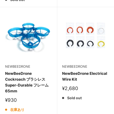
格
NEWBEEDRONE
NEWBEEDRONE
NewBeeDrone
NewBeeDrone Electrical
Cockroach ブラシレス
Wire Kit
Super-Durable フレーム
販
¥2,680
65mm
売
価
Sold out
販
¥930
格
売
価
在庫あり