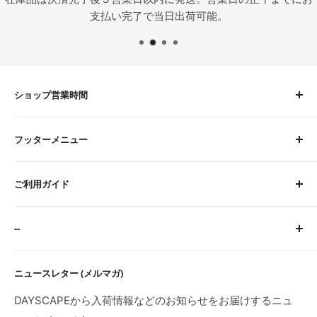
支払い完了で当日出荷可能。
ショップ営業時間
平日 9:00〜16:00
フッターメニュー
土曜 9:00〜12:00
定休日：水・日・祝
About Us
※臨時休業日等はトップページにてご案内します。
ご利用ガイド
お問い合わせ
検索
サイトに関するFAQ
--
ご注文・お支払いについて
配送について
特定商取引法に基づく表記
ニュースレター (メルマガ)
返品・交換・初期不良・海外製品について
プライバシーポリシー
利用規約
DAYSCAPEから入荷情報などのお知らせをお届けするニュ