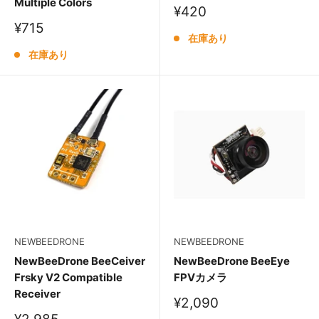
Multiple Colors
販
¥420
売
販
¥715
価
在庫あり
売
格
価
在庫あり
格
NEWBEEDRONE
NEWBEEDRONE
NewBeeDrone BeeCeiver
NewBeeDrone BeeEye
Frsky V2 Compatible
FPVカメラ
Receiver
販
¥2,090
売
販