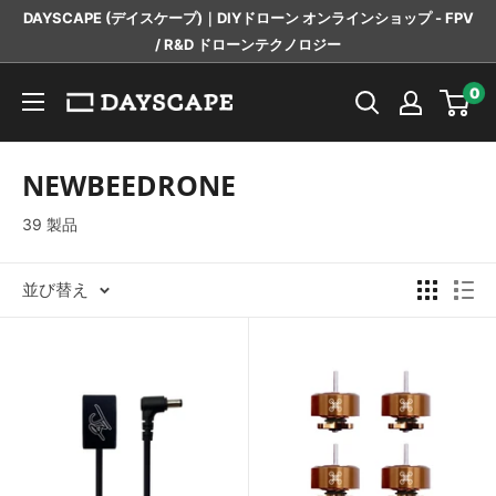
コ
DAYSCAPE (デイスケープ)｜DIYドローン オンラインショップ - FPV
ン
/ R&D ドローンテクノロジー
テ
DAYSCAPE
0
ン
ツ
に
NEWBEEDRONE
ス
39 製品
キ
ッ
並び替え
プ
す
る