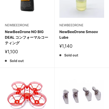
NEWBEEDRONE
NEWBEEDRONE
NewBeeDrone NO BIG
NewBeeDrone Smoov
DEAL コンフォーマルコー
Lube
ティング
販
¥1,140
売
販
¥1,100
価
Sold out
売
格
価
Sold out
格