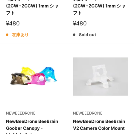
(2CW+2CCW) 1mm シャ
(2CW+2CCW) 1mm シャ
フト
フト
販
販
¥480
¥480
売
売
価
価
在庫あり
Sold out
格
格
NEWBEEDRONE
NEWBEEDRONE
NewBeeDrone BeeBrain
NewBeeDrone BeeBrain
Goober Canopy -
V2 Camera Color Mount