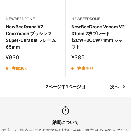
NEWBEEDRONE
NEWBEEDRONE
NewBeeDrone V2
NewBeeDrone Venom V2
Cockroach ブラシレス
31mm 2枚ブレード
Super-Durable フレーム
(2CW+2CCW) 1mm シャ
65mm
フト
販
販
¥930
¥385
売
売
価
価
在庫あり
在庫あり
格
格
2ページ中1ページ目
次へ
納期について
在庫品は決済完了後３営業日以内に発送。営業日の正午までにお