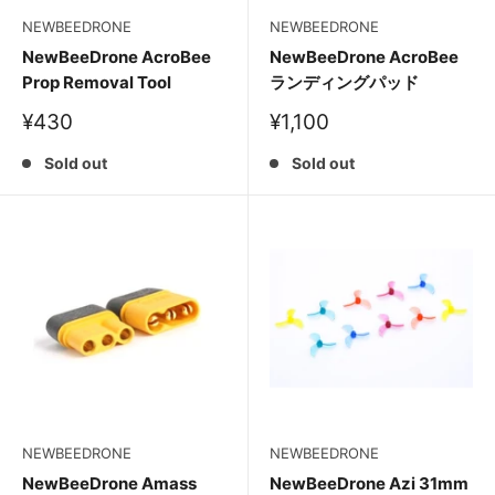
NEWBEEDRONE
NEWBEEDRONE
NewBeeDrone AcroBee
NewBeeDrone AcroBee
Prop Removal Tool
ランディングパッド
販
販
¥430
¥1,100
売
売
価
価
Sold out
Sold out
格
格
NEWBEEDRONE
NEWBEEDRONE
NewBeeDrone Amass
NewBeeDrone Azi 31mm