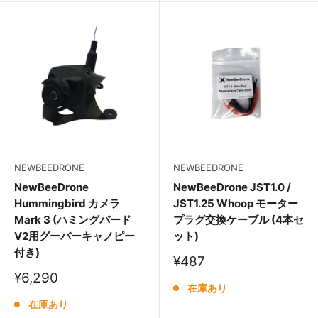
NEWBEEDRONE
NEWBEEDRONE
NewBeeDrone
NewBeeDrone JST1.0 /
Hummingbird カメラ
JST1.25 Whoop モーター
Mark 3 (ハミングバード
プラグ交換ケーブル (4本セ
V2用グーバーキャノピー
ット)
付き)
販
¥487
売
販
¥6,290
価
在庫あり
売
格
価
在庫あり
格