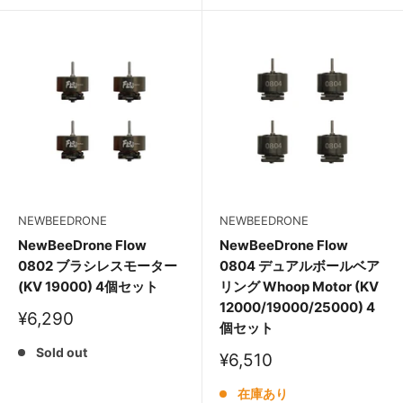
格
NEWBEEDRONE
NEWBEEDRONE
NewBeeDrone Flow
NewBeeDrone Flow
0802 ブラシレスモーター
0804 デュアルボールベア
(KV 19000) 4個セット
リング Whoop Motor (KV
12000/19000/25000) 4
販
¥6,290
個セット
売
価
Sold out
販
¥6,510
格
売
価
在庫あり