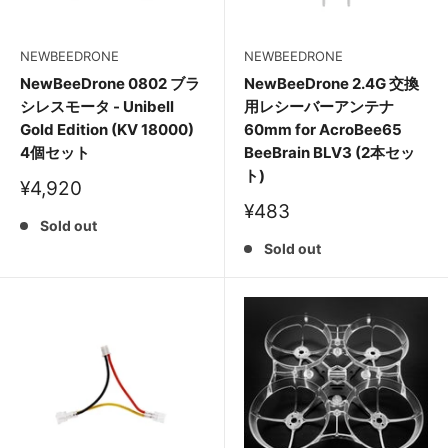
NEWBEEDRONE
NEWBEEDRONE
NewBeeDrone 0802 ブラ
NewBeeDrone 2.4G 交換
シレスモータ - Unibell
用レシーバーアンテナ
Gold Edition (KV 18000)
60mm for AcroBee65
4個セット
BeeBrain BLV3 (2本セッ
ト)
販
¥4,920
売
販
¥483
価
Sold out
売
格
価
Sold out
格