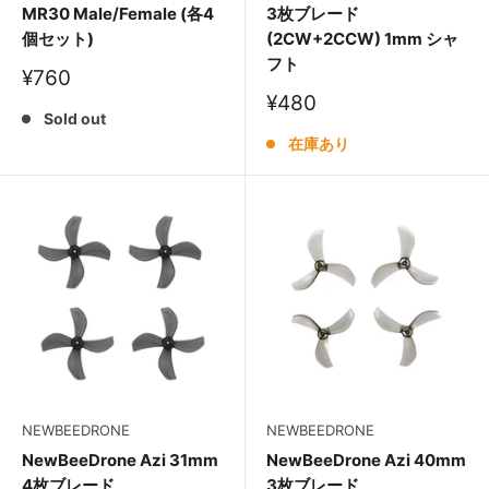
MR30 Male/Female (各4
3枚ブレード
個セット)
(2CW+2CCW) 1mm シャ
フト
販
¥760
売
販
¥480
価
Sold out
売
格
価
在庫あり
格
NEWBEEDRONE
NEWBEEDRONE
NewBeeDrone Azi 31mm
NewBeeDrone Azi 40mm
4枚ブレード
3枚ブレード