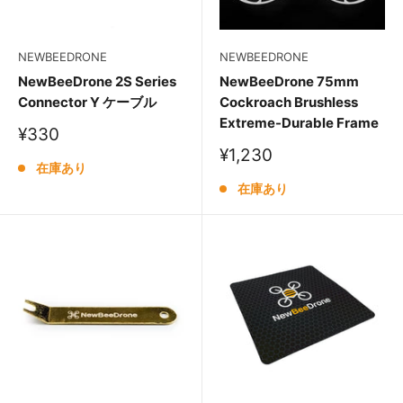
NEWBEEDRONE
NEWBEEDRONE
NewBeeDrone 2S Series
NewBeeDrone 75mm
Connector Y ケーブル
Cockroach Brushless
Extreme-Durable Frame
販
¥330
売
販
¥1,230
価
在庫あり
売
格
価
在庫あり
格