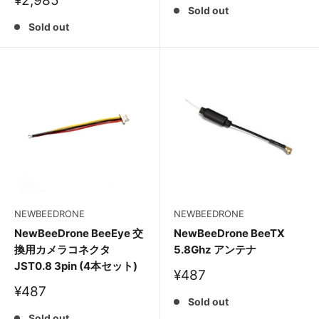
¥2,985
価
Sold out
売
格
価
Sold out
格
NEWBEEDRONE
NEWBEEDRONE
NewBeeDrone BeeEye 交
NewBeeDrone BeeTX
換用カメラコネクタ
5.8Ghz アンテナ
JST0.8 3pin (4本セット)
販
¥487
売
販
¥487
価
Sold out
売
格
価
Sold out