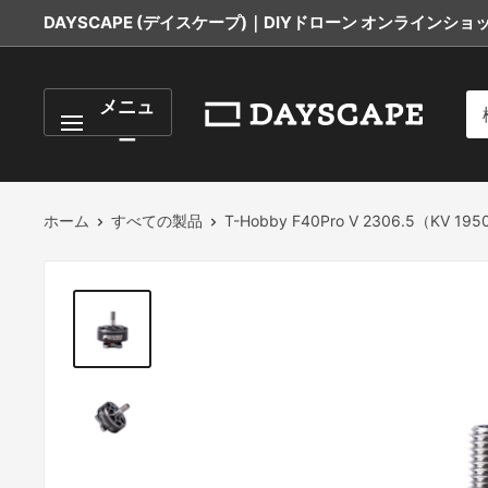
コ
DAYSCAPE (デイスケープ)｜DIYドローン オンラインショップ
ン
テ
DAYSCAPE
メニュ
ン
ツ
ー
に
ス
ホーム
すべての製品
T-Hobby F40Pro V 2306.5（KV 195
キ
ッ
プ
す
る