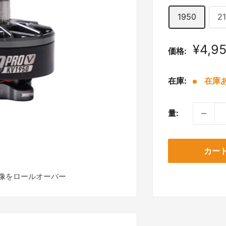
1950
2
販
¥4,9
価格:
売
価
在庫:
在庫あ
格
量:
カー
像をロールオーバー