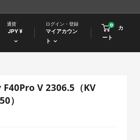
通貨
ログイン・登録
0
カ
JPY ¥
マイアカウン
ート
ト
 F40Pro V 2306.5（KV
150）