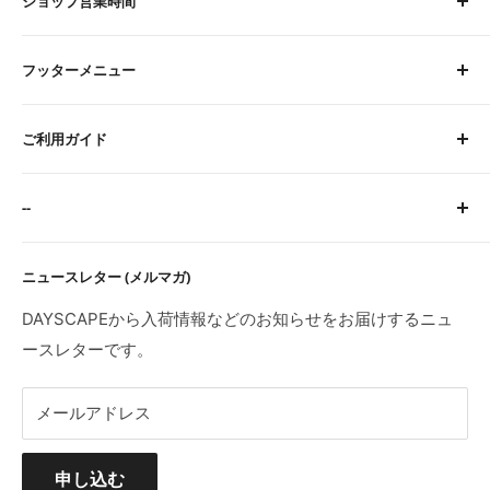
ショップ営業時間
平日 9:00〜16:00
フッターメニュー
土曜 9:00〜12:00
定休日：水・日・祝
About Us
※臨時休業日等はトップページにてご案内します。
ご利用ガイド
お問い合わせ
検索
サイトに関するFAQ
--
ご注文・お支払いについて
配送について
特定商取引法に基づく表記
ニュースレター (メルマガ)
返品・交換・初期不良・海外製品について
プライバシーポリシー
利用規約
DAYSCAPEから入荷情報などのお知らせをお届けするニュ
ースレターです。
メールアドレス
申し込む