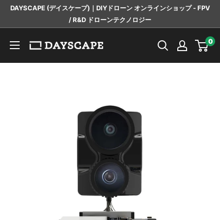
コ
DAYSCAPE (デイスケープ)｜DIYドローン オンラインショップ - FPV
ン
/ R&D ドローンテクノロジー
テ
DAYSCAPE
0
ン
ツ
に
ス
キ
ッ
プ
す
る