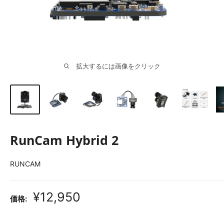
拡大するには画像をクリック
RunCam Hybrid 2
RUNCAM
販
¥12,950
価格:
売
価