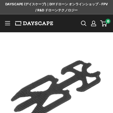
コ
DAYSCAPE (デイスケープ)｜DIYドローン オンラインショップ - FPV
ン
/ R&D ドローンテクノロジー
テ
DAYSCAPE
0
ン
ツ
に
ス
キ
ッ
プ
す
る