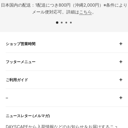
内の配送：1配送につき800円（沖縄2,000円）※条件により
在庫品
メール便対応可。詳細は
こちら
。
ショップ営業時間
平日 9:00〜16:00
フッターメニュー
土曜 9:00〜12:00
定休日：水・日・祝
About Us
※臨時休業日等はトップページにてご案内します。
ご利用ガイド
お問い合わせ
検索
サイトに関するFAQ
--
ご注文・お支払いについて
配送について
特定商取引法に基づく表記
ニュースレター (メルマガ)
返品・交換・初期不良・海外製品について
プライバシーポリシー
利用規約
DAYSCAPEから入荷情報などのお知らせをお届けするニュ