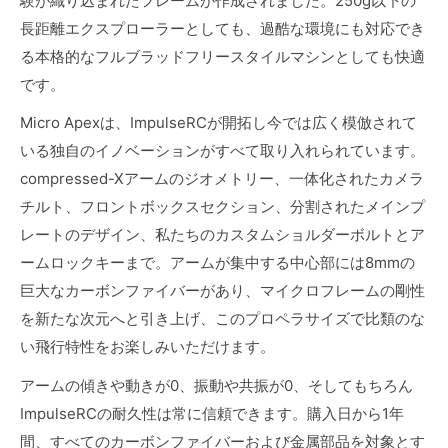
験が織り込まれたフレームが作成されました。250g以下の
長距離エクスプローラーとしても、過酷な環境にも対応でき
る本格的なフルブラッドフリースタイルマシンとしても快適
です。
Micro Apexは、ImpulseRCが開拓し今では広く模倣されて
いる独自のイノベーションがすべて取り入れられています。
compressed-Xアームのジオメトリー、一体化されたカメラ
チルト、フロントボックスセクション、分割されたメインプ
レートのデザイン、私たちのカスタムショルダーボルトとア
ームロックキーまで。アームが集中する中心部には8mmの
巨大なカーボンファイバーがあり、マイクロフレームの剛性
を新たな次元へと引き上げ、このプロペラサイズで比類のな
い飛行特性をお楽しみいただけます。
アームの傾きや動きが0、振動や共振が0、そしてもちろん
ImpulseRCの耐久性は常に信頼できます。購入日から1年
間、すべてのカーボンファイバーおよび金属部品を対象とす