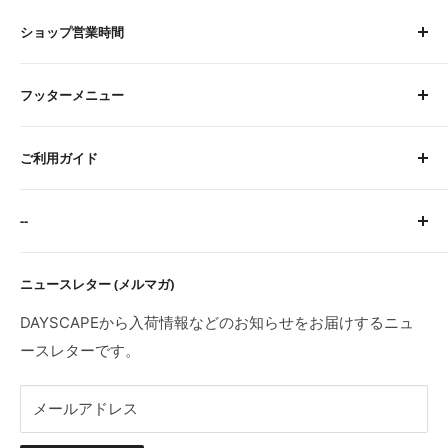
ショップ営業時間
平日 9:00〜16:00
フッターメニュー
土曜 9:00〜12:00
定休日：水・日・祝
About Us
※臨時休業日等はトップページにてご案内します。
ご利用ガイド
お問い合わせ
検索
サイトに関するFAQ
--
ご注文・お支払いについて
配送について
特定商取引法に基づく表記
ニュースレター (メルマガ)
返品・交換・初期不良・海外製品について
プライバシーポリシー
利用規約
DAYSCAPEから入荷情報などのお知らせをお届けするニュ
ースレターです。
メールアドレス