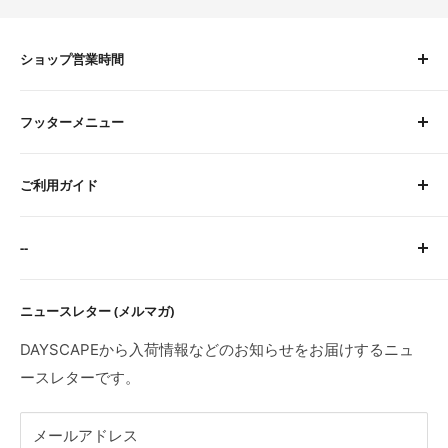
ショップ営業時間
平日 9:00〜16:00
フッターメニュー
土曜 9:00〜12:00
定休日：水・日・祝
About Us
※臨時休業日等はトップページにてご案内します。
ご利用ガイド
お問い合わせ
検索
サイトに関するFAQ
--
ご注文・お支払いについて
配送について
特定商取引法に基づく表記
ニュースレター (メルマガ)
返品・交換・初期不良・海外製品について
プライバシーポリシー
利用規約
DAYSCAPEから入荷情報などのお知らせをお届けするニュ
ースレターです。
メールアドレス