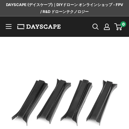
コ
DAYSCAPE (デイスケープ)｜DIYドローン オンラインショップ - FPV
ン
/ R&D ドローンテクノロジー
テ
DAYSCAPE
0
ン
ツ
に
ス
キ
ッ
プ
す
る