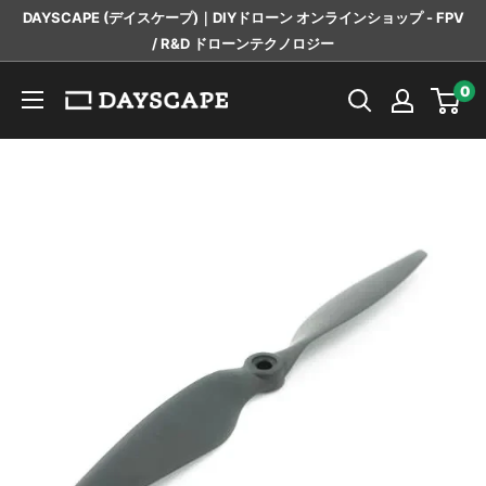
コ
DAYSCAPE (デイスケープ)｜DIYドローン オンラインショップ - FPV
ン
/ R&D ドローンテクノロジー
テ
DAYSCAPE
0
ン
ツ
に
ス
キ
ッ
プ
す
る