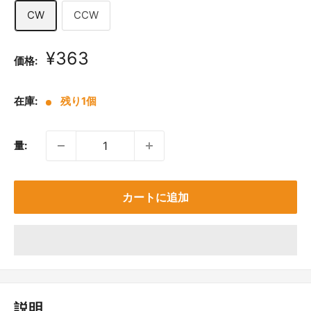
CW
CCW
販
¥363
価格:
売
価
在庫:
残り1個
格
量:
カートに追加
説明