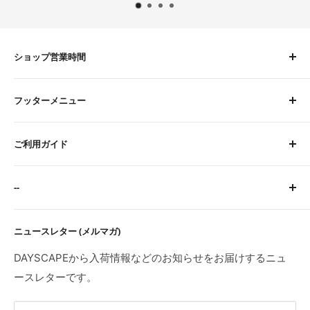
ショップ営業時間
平日 9:00〜16:00
フッターメニュー
土曜 9:00〜12:00
定休日：水・日・祝
About Us
※臨時休業日等はトップページにてご案内します。
ご利用ガイド
お問い合わせ
検索
サイトに関するFAQ
--
ご注文・お支払いについて
配送について
特定商取引法に基づく表記
ニュースレター (メルマガ)
返品・交換・初期不良・海外製品について
プライバシーポリシー
利用規約
DAYSCAPEから入荷情報などのお知らせをお届けするニュ
ースレターです。