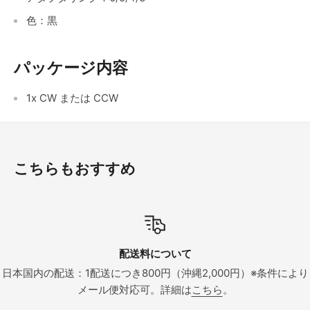
色：黒
パッケージ内容
1x CW または CCW
こちらもおすすめ
送料について
納
800円（沖縄2,000円）※条件により
在庫品は決済完了後３営業
応可。詳細は
こちら
。
支払い完