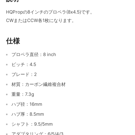
HQPropの8インチのプロペラ(8x4.5)です。
CWまたはCCW各1枚になります。
仕様
プロペラ直径：8 inch
ピッチ：4.5
ブレード：2
材質：カーボン繊維複合材
重量：7.3g
ハブ径：16mm
ハブ厚：8.5mm
シャフト：9.5/5mm
アダプタリング：6/5/4/3