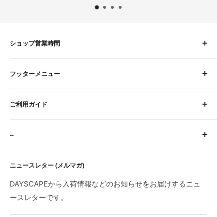
ショップ営業時間
平日 9:00〜16:00
フッターメニュー
土曜 9:00〜12:00
定休日：水・日・祝
About Us
※臨時休業日等はトップページにてご案内します。
ご利用ガイド
お問い合わせ
検索
サイトに関するFAQ
--
ご注文・お支払いについて
配送について
特定商取引法に基づく表記
ニュースレター (メルマガ)
返品・交換・初期不良・海外製品について
プライバシーポリシー
利用規約
DAYSCAPEから入荷情報などのお知らせをお届けするニュ
ースレターです。