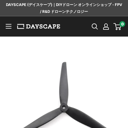
コ
DAYSCAPE (デイスケープ)｜DIYドローン オンラインショップ - FPV
ン
/ R&D ドローンテクノロジー
テ
DAYSCAPE
0
ン
ツ
に
ス
キ
ッ
プ
す
る