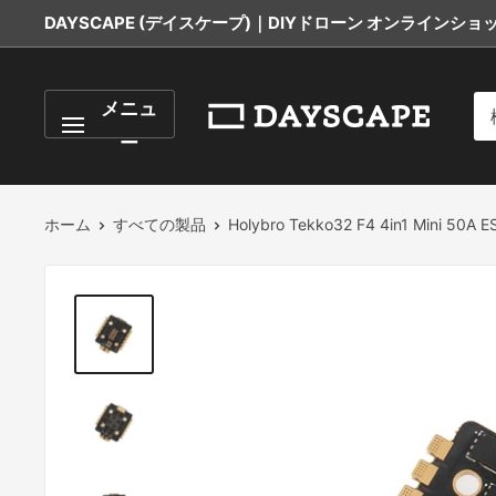
コ
DAYSCAPE (デイスケープ)｜DIYドローン オンラインショップ
ン
テ
DAYSCAPE
メニュ
ン
ツ
ー
に
ス
ホーム
すべての製品
Holybro Tekko32 F4 4in1 Mini 50A ES
キ
ッ
プ
す
る