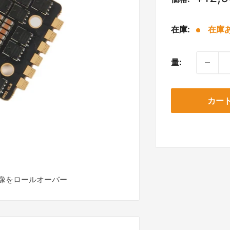
売
価
在庫:
在庫あ
格
量:
カー
像をロールオーバー