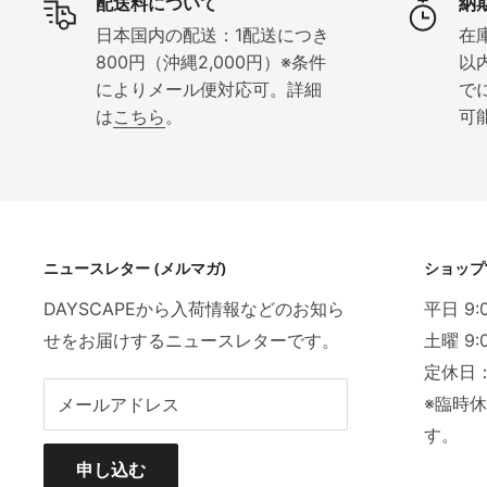
配送料について
納
日本国内の配送：1配送につき
在
800円（沖縄2,000円）※条件
以
によりメール便対応可。詳細
で
は
こちら
。
可
ニュースレター (メルマガ)
ショップ
DAYSCAPEから入荷情報などのお知ら
平日 9:
せをお届けするニュースレターです。
土曜 9:
定休日
※臨時
メールアドレス
す。
申し込む