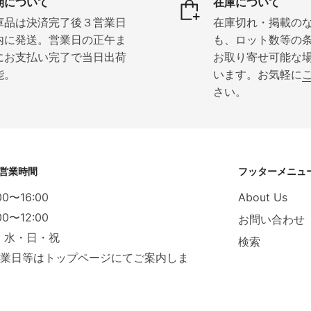
期について
在庫について
庫品は決済完了後３営業日
在庫切れ・掲載の
内に発送。営業日の正午ま
も、ロット数等の
にお支払い完了で当日出荷
お取り寄せ可能な
能。
います。お気軽に
さい。
営業時間
フッターメニュ
00〜16:00
About Us
00〜12:00
お問い合わせ
：水・日・祝
検索
休業日等はトップページにてご案内しま