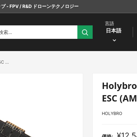
 - FPV / R&D ドローンテクノロジー
言語
日本語
C ...
Holybro
ESC (AM
HOLYBRO
販
¥12,
価格: