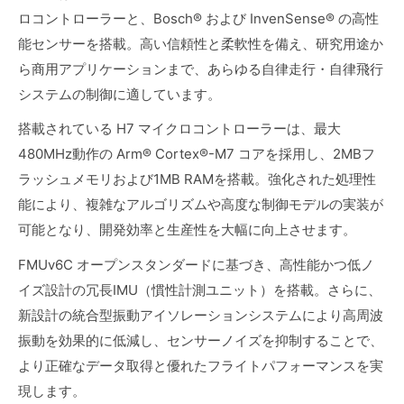
ロコントローラーと、
Bosch® および InvenSense® の高性
能センサーを搭載。高い信頼性と柔軟性を備え、研究用途か
ら商用アプリケーションまで、あらゆる自律走行・自律飛行
システムの制御に適しています。
搭載されている H7 マイクロコントローラーは、
最大
480MHz動作の Arm® Cortex®-M7 コアを採用し、2MBフ
ラッシュメモリおよび1MB RAMを搭載。強化された処理性
能により、複雑なアルゴリズムや高度な制御モデルの実装が
可能となり、開発効率と生産性を大幅に向上させます。
FMUv6C オープンスタンダードに基づき、高性能かつ低ノ
イズ設計の冗長IMU（慣性計測ユニット）を搭載。さらに、
新設計の統合型振動アイソレーションシステムにより高周波
振動を効果的に低減し、センサーノイズを抑制することで、
より正確なデータ取得と優れたフライトパフォーマンスを実
現します。