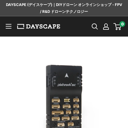
コ
DAYSCAPE (デイスケープ)｜DIYドローン オンラインショップ - FPV
ン
/ R&D ドローンテクノロジー
テ
DAYSCAPE
0
ン
ツ
に
ス
キ
ッ
プ
す
る