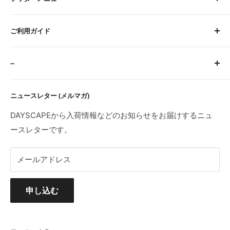
土曜 9:00〜12:00
定休日：水・日・祝
About Us
※臨時休業日等はトップページにてご案内します。
ご利用ガイド
お問い合わせ
検索
サイトに関するFAQ
--
ご注文・お支払いについて
配送について
特定商取引法に基づく表記
ニュースレター (メルマガ)
返品・交換・初期不良・海外製品について
プライバシーポリシー
利用規約
DAYSCAPEから入荷情報などのお知らせをお届けするニュ
ースレターです。
メールアドレス
申し込む