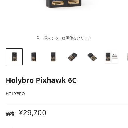
拡大するには画像をクリック
Holybro Pixhawk 6C
HOLYBRO
販
¥29,700
価格:
売
価