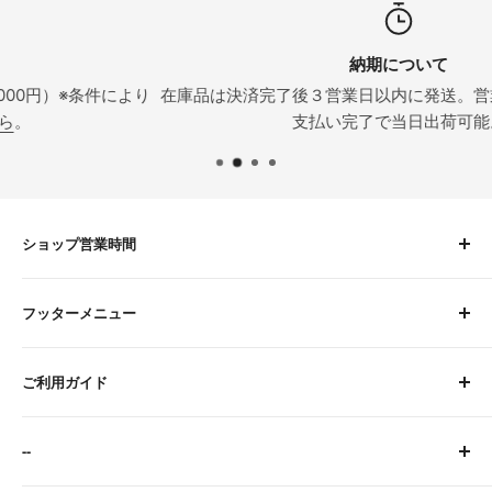
納期について
により
在庫品は決済完了後３営業日以内に発送。営業日の正午まで
支払い完了で当日出荷可能。
ショップ営業時間
平日 9:00〜16:00
フッターメニュー
土曜 9:00〜12:00
定休日：水・日・祝
About Us
※臨時休業日等はトップページにてご案内します。
ご利用ガイド
お問い合わせ
検索
サイトに関するFAQ
--
ご注文・お支払いについて