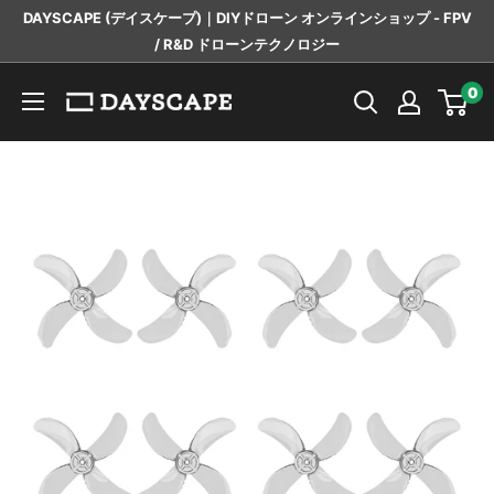
コ
DAYSCAPE (デイスケープ)｜DIYドローン オンラインショップ - FPV
ン
/ R&D ドローンテクノロジー
テ
DAYSCAPE
0
ン
ツ
に
ス
キ
ッ
プ
す
る