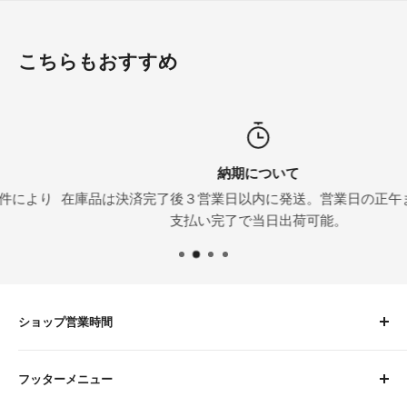
こちらもおすすめ
納期について
り
在庫品は決済完了後３営業日以内に発送。営業日の正午までにお
支払い完了で当日出荷可能。
ショップ営業時間
平日 9:00〜16:00
フッターメニュー
土曜 9:00〜12:00