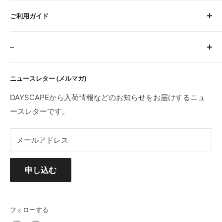
定休日：水・日・祝
About Us
※臨時休業日等はトップページにてご案内します。
ご利用ガイド
お問い合わせ
検索
サイトに関するFAQ
--
ご注文・お支払いについて
配送について
特定商取引法に基づく表記
ニュースレター (メルマガ)
返品・交換・初期不良・海外製品について
プライバシーポリシー
利用規約
DAYSCAPEから入荷情報などのお知らせをお届けするニュ
ースレターです。
メールアドレス
申し込む
フォローする