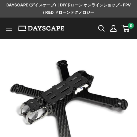
コ
DAYSCAPE (デイスケープ)｜DIYドローン オンラインショップ - FPV
ン
/ R&D ドローンテクノロジー
テ
DAYSCAPE
0
ン
ツ
に
ス
キ
ッ
プ
す
る