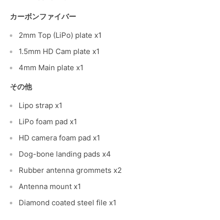
カーボンファイバー
2mm Top (LiPo) plate x1
1.5mm HD Cam plate x1
4mm Main plate x1
その他
Lipo strap x1
LiPo foam pad x1
HD camera foam pad x1
Dog-bone landing pads x4
Rubber antenna grommets x2
Antenna mount x1
Diamond coated steel file x1