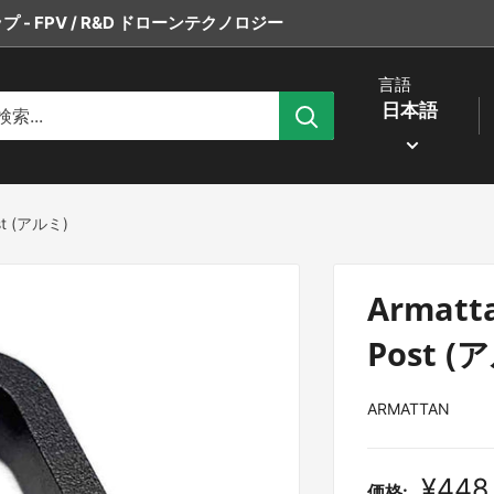
 - FPV / R&D ドローンテクノロジー
言語
日本語
ost (アルミ)
Armatt
Post (
ARMATTAN
販
¥448
価格: