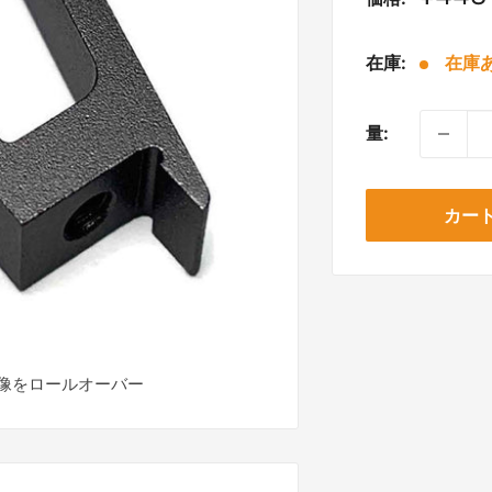
売
価
在庫:
在庫あ
格
量:
カー
像をロールオーバー