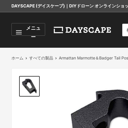
コ
DAYSCAPE (デイスケープ)｜DIYドローン オンラインショップ
ン
テ
DAYSCAPE
メニュ
ン
ツ
ー
に
ス
ホーム
すべての製品
Armattan Marmotte＆Badger Tail P
キ
ッ
プ
す
る