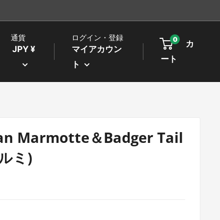
通貨
ログイン・登録
0
カ
JPY ¥
マイアカウン
ート
ト
an Marmotte＆Badger Tail
アルミ)