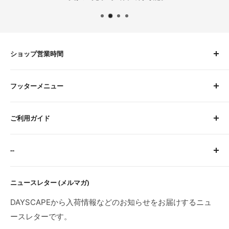
ショップ営業時間
平日 9:00〜16:00
フッターメニュー
土曜 9:00〜12:00
定休日：水・日・祝
About Us
※臨時休業日等はトップページにてご案内します。
ご利用ガイド
お問い合わせ
検索
サイトに関するFAQ
--
ご注文・お支払いについて
配送について
特定商取引法に基づく表記
ニュースレター (メルマガ)
返品・交換・初期不良・海外製品について
プライバシーポリシー
利用規約
DAYSCAPEから入荷情報などのお知らせをお届けするニュ
ースレターです。