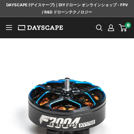
コ
DAYSCAPE (デイスケープ)｜DIYドローン オンラインショップ - FPV
ン
/ R&D ドローンテクノロジー
テ
DAYSCAPE
0
ン
ツ
に
ス
キ
ッ
プ
す
る