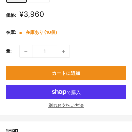
販
¥3,960
価格:
売
価
在庫:
在庫あり (10個)
格
量:
カートに追加
別のお支払い方法